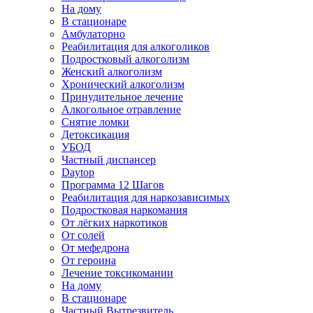
На дому
В стационаре
Амбулаторно
Реабилитация для алкоголиков
Подростковый алкоголизм
Женский алкоголизм
Хронический алкоголизм
Принудительное лечение
Алкогольное отравление
Снятие ломки
Детоксикация
УБОД
Частный диспансер
Daytop
Программа 12 Шагов
Реабилитация для наркозависимых
Подростковая наркомания
От лёгких наркотиков
От солей
От мефедрона
От героина
Лечение токсикомании
На дому
В стационаре
Частный Вытрезвитель