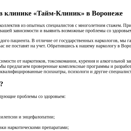
в клинике «Тайм-Клиник» в Воронеже
коллектив из опытных специалистов с многолетним стажем. При
ь вашей зависимости и выявить возможные проблемы со здоровье
дого пациента. В отличие от государственных наркологов, мы
ас не поставят на учет. Обратившись к нашему наркологу в Вор
имости от наркотиков, токсикомании, курения и алкогольной з
 Мы предлагаем проверенные комплексные программы и разрабо
коквалифицированные психиатры, психологи и другие специалист
?
едующие проблемы со здоровьем:
пилепсии и энцефалопатии;
вки наркотическими препаратами;