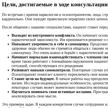
Цели, достигаемые в ходе консультации
По встречам с врачом наркологом и психотерапевтом, лица, с
кардинально. Они находят правильную иерархию своих ценност
После общения с нашими специалистами, пациент ставит перед
Выходит из внутреннего конфликта.
Он начинает осозна
наркотической зависимости. Им принимается решение о 
Повышает уверенность в себе и самооценку.
Продолжите
здоровые люди обычно не стремятся общаться с такими л
самооценку. Это очень важно в борьбе с наркотической з
Начинает нормально взаимодействовать с членами сво
врачи также работают с ближайшим окружением пациента
ситуаций, способствующих его рецидивам.
Развивает навыки самоконтроля.
Повторные случаи упо
Психотерапевт помогает клиенту переключить свое вним
Ставит цели на будущее.
В начале работы над преодолен
жизни. Исследуя индивидуальные особенности, ценности 
некоторых случаях может значительно повысить мотива
Научиться понимать свои истинные желания.
Пристрас
анализировать свои мысли.
Это примеры задач. В каждом конкретном случае сотрудники 