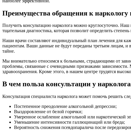
наиболее эффективной.
Преимущества обращения к наркологу 
Получить консультацию нарколога можно круглосуточно. Наш 
тщательная диагностика, которая позволит определить степен
Наши врачи составляют индивидуальный план лечения для каж
пациентам. Ваши данные не будут переданы третьим лицам, и в
тайне.
Мы внимательно относимся к больными, страдающими от завис
проблемы, связанные с очевидными признаками зависимости.
здравоохранения. Кроме этого, в нашем центре трудятся высо
В чем польза консультации у нарколога
Консультация специалиста нарколога может помочь решить сл
Постепенное преодоление алкогольной депрессии;
Выздоровление от белой горячки;
Умеренное ослабление алкогольной или наркотической э
Уменьшение интенсивности галлюцинаций или бреда;
Вероятность снижения псевдопаралича после передозиро