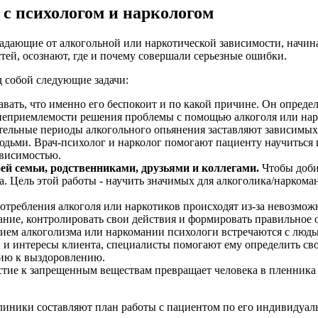
 с психологом и наркологом
традающие от алкогольной или наркотической зависимости, начин
ей, осознают, где и почему совершали серьезные ошибки.
 собой следующие задачи:
вать, что именно его беспокоит и по какой причине. Он определ
неприемлемости решения проблемы с помощью алкоголя или нар
льные периоды алкогольного опьянения заставляют зависимых 
юдьми. Врач-психолог и нарколог помогают пациенту научиться 
ависимостью.
ей семьи, родственниками, друзьями и коллегами.
Чтобы доби
. Цель этой работы - научить значимых для алкоголика/наркома
требления алкоголя или наркотиков происходят из-за невозможн
ание, контролировать свои действия и формировать правильное 
ием алкоголизма или наркомании психологи встречаются с людьм
и интересы клиента, специалисты помогают ему определить сво
цию к выздоровлению.
тие к запрещенным веществам превращает человека в пленника
клиники составляют план работы с пациентом по его индивидуа