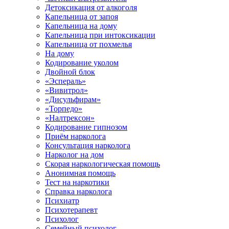
Детоксикация от алкоголя
Капельница от запоя
Капельница на дому
Капельница при интоксикации
Капельница от похмелья
На дому
Кодирование уколом
Двойной блок
«Эспераль»
«Вивитрол»
«Дисульфирам»
«Торпедо»
«Налтрексон»
Кодирование гипнозом
Приём нарколога
Консультация нарколога
Нарколог на дом
Скорая наркологическая помощь
Анонимная помощь
Тест на наркотики
Справка нарколога
Психиатр
Психотерапевт
Психолог
Семейный психолог